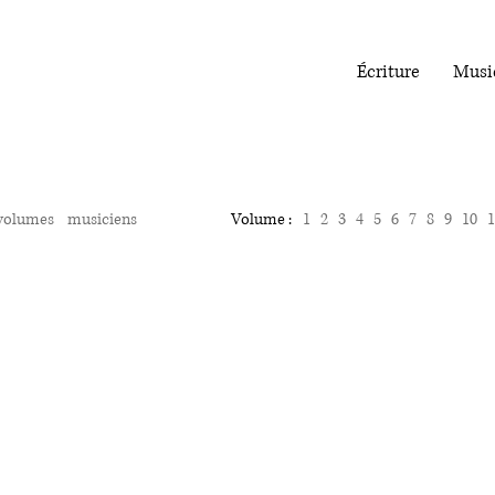
Écriture
Musi
volumes
musiciens
Volume :
1
2
3
4
5
6
7
8
9
10
1