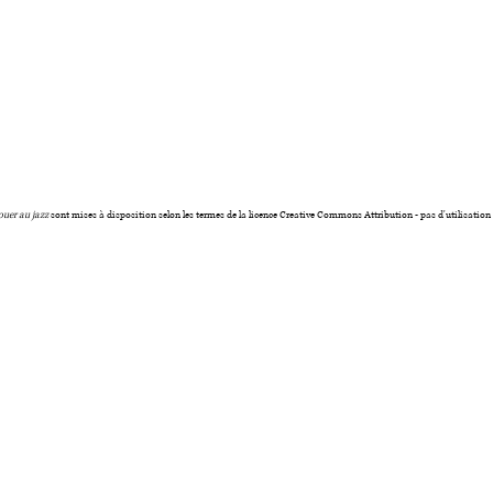
ouer au jazz
sont mises à disposition selon les termes de la licence Creative Commons Attribution - pas d'utilisatio