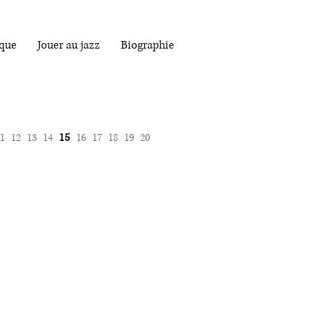
que
Jouer au jazz
Biographie
15
1
12
13
14
16
17
18
19
20