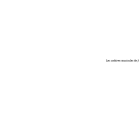
Les archives musicales de
J