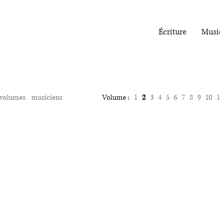
Écriture
Musi
2
volumes
musiciens
Volume :
1
3
4
5
6
7
8
9
10
1