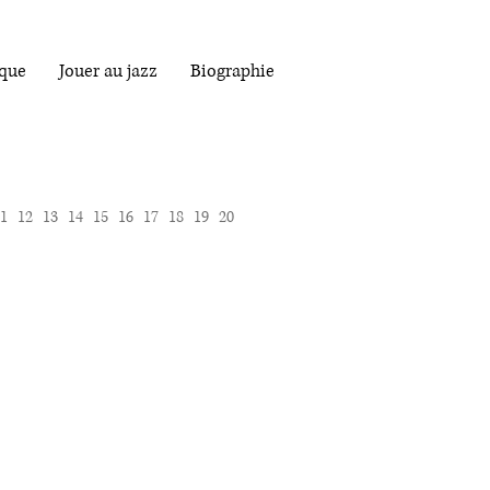
que
Jouer au jazz
Biographie
1
12
13
14
15
16
17
18
19
20